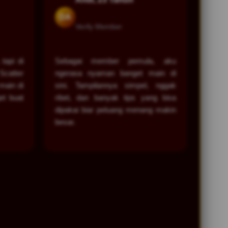
DA
Verify Member
tapi di
Sebagai member pemula, aku
Scatter
ngerasa nyaman banget main di
main di
sini. Tampilannya simpel, nggak
et buat
ribet, dan banyak tips yang bisa
dipakai biar peluang menang makin
besar.