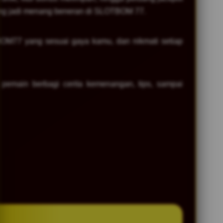
ang jadi menang beneran di SLOTBOM 77.
BOM77 yang sesuai gaya kamu, dan nikmati setiap
pemain berbagi cerita kemenangan, tips, sampai